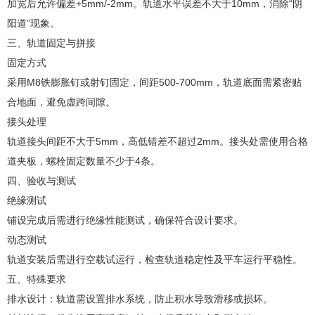
加宽后允许偏差+5mm/-2mm。轨道水平误差不大于10mm，消除“阴
阳道”现象‌。
三、轨道固定与拼接
固定方式‌
采用M8铁膨胀钉或射钉固定，间距500-700mm，轨道底面需紧密贴
合地面，避免虚跨间隙‌。
接头处理‌
轨道接头间距不大于5mm，高低错差不超过2mm。接头处需使用合格
道夹板，螺栓固定数量不少于4条‌。
四、验收与测试
绝缘测试‌
铺设完成后需进行绝缘性能测试，确保符合设计要求‌。
动态测试‌
轨道安装后需进行空载试运行，检查轨道稳定性及平车运行平稳性‌。
五、特殊要求
排水设计‌：轨道需设置排水系统，防止积水导致滑移或损坏‌。