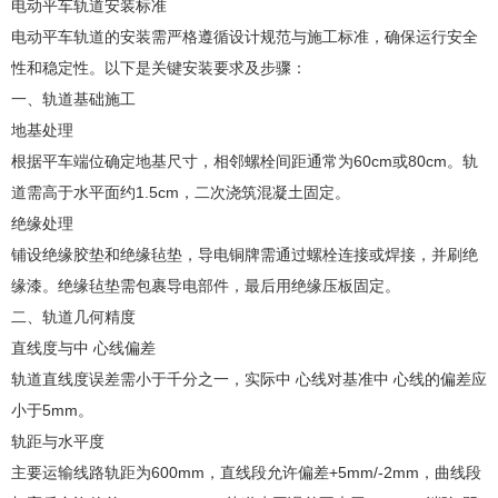
电动平车轨道安装标准
电动平车轨道的安装需严格遵循设计规范与施工标准，确保运行安全
性和稳定性。以下是关键安装要求及步骤：
一、轨道基础施工
地基处理‌
根据平车端位确定地基尺寸，相邻螺栓间距通常为60cm或80cm。轨
道需高于水平面约1.5cm，二次浇筑混凝土固定‌。
绝缘处理‌
铺设绝缘胶垫和绝缘毡垫，导电铜牌需通过螺栓连接或焊接，并刷绝
缘漆。绝缘毡垫需包裹导电部件，最后用绝缘压板固定‌。
二、轨道几何精度
直线度与中 心线偏差‌
轨道直线度误差需小于千分之一，实际中 心线对基准中 心线的偏差应
小于5mm‌。
轨距与水平度‌
主要运输线路轨距为600mm，直线段允许偏差+5mm/-2mm，曲线段