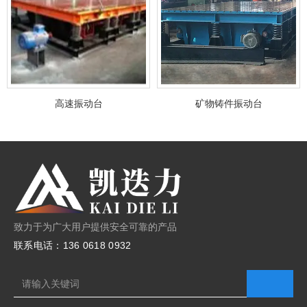
高速振动台
矿物铸件振动台
致力于为广大用户提供安全可靠的产品
联系电话：136 0618 0932