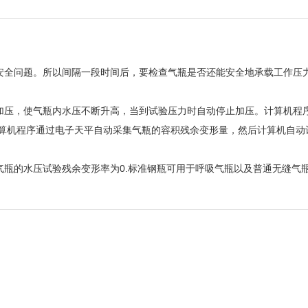
全问题。所以间隔一段时间后，要检查气瓶是否还能安全地承载工作压力
压，使气瓶内水压不断升高，当到试验压力时自动停止加压。计算机程序
计算机程序通过电子天平自动采集气瓶的容积残余变形量，然后计算机自动
的水压试验残余变形率为0.标准钢瓶可用于呼吸气瓶以及普通无缝气