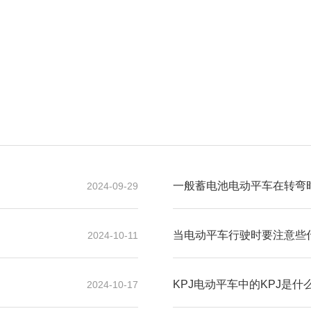
一般蓄电池电动平车在转弯
2024-09-29
当电动平车行驶时要注意些
2024-10-11
KPJ电动平车中的KPJ是什
2024-10-17