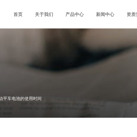
首页
关于我们
产品中心
新闻中心
资质
动平车电池的使用时间