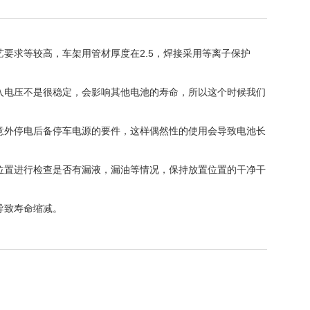
求等较高，车架用管材厚度在2.5，焊接采用等离子保护
电压不是很稳定，会影响其他电池的寿命，所以这个时候我们
意外停电后备停车电源的要件，这样偶然性的使用会导致电池长
置进行检查是否有漏液，漏油等情况，保持放置位置的干净干
导致寿命缩减。