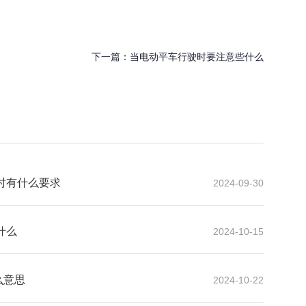
下一篇：
当电动平车行驶时要注意些什么
时有什么要求
2024-09-30
什么
2024-10-15
么意思
2024-10-22