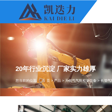
20年行业沉淀 厂家实力雄厚
您当前的位置 ： 首 页
>
产品
>
天然气气瓶检测设备
>
长管气