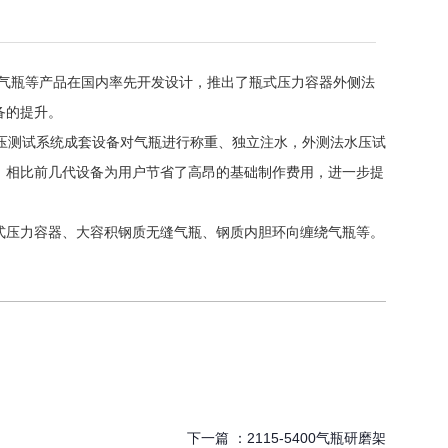
箱和氢气瓶等产品在国内率先开发设计，推出了瓶式压力容器外侧法
备的提升。
法水压测试系统成套设备对气瓶进行称重、独立注水，外测法水压试
。相比前几代设备为用户节省了高昂的基础制作费用，进一步提
式压力容器、大容积钢质无缝气瓶、钢质内胆环向缠绕气瓶等。
下一篇 ：
2115-5400气瓶研磨架