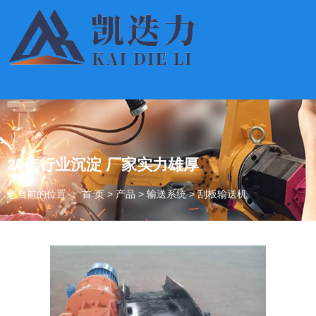
20年行业沉淀 厂家实力雄厚
您当前的位置 ： 首 页
>
产品
>
输送系统
>
刮板输送机