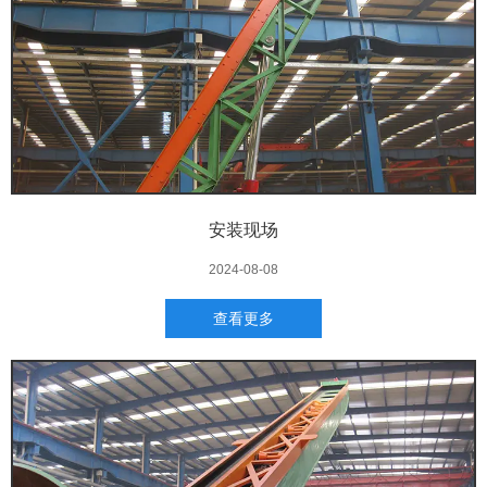
安装现场
2024-08-08
查看更多