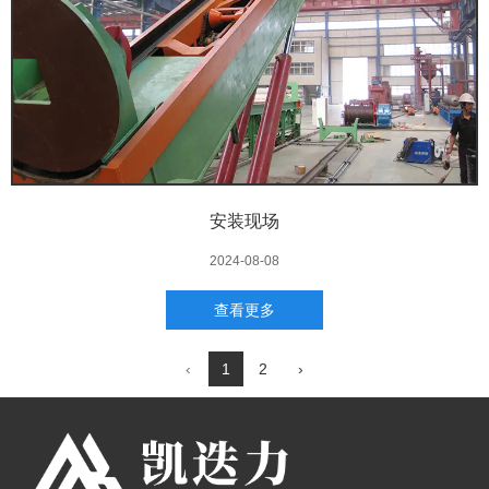
安装现场
2024-08-08
查看更多
‹
1
2
›