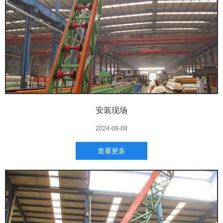
安装现场
2024-08-08
查看更多